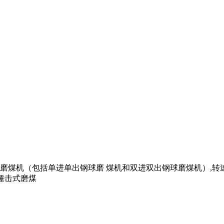
机（包括单进单出钢球磨 煤机和双进双出钢球磨煤机）,转速1525
和锤击式磨煤