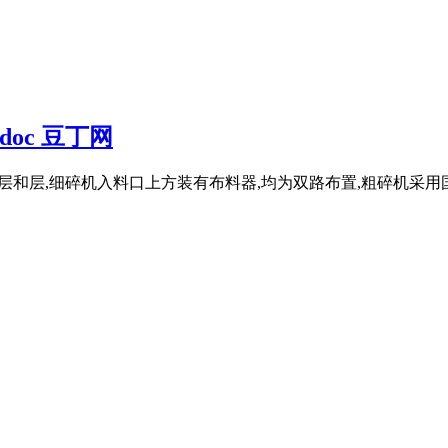
oc 豆丁网
室的层和层,细碎机入料口上方装有布料器,均为双路布置,粗碎机采用