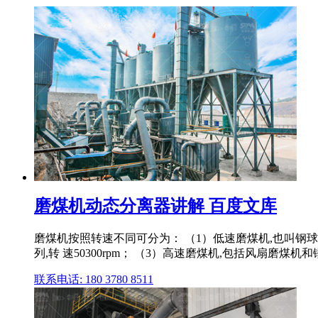
磨煤机动态分离器讲解 百度文库
磨煤机按照转速不同可分为： （1）低速磨煤机,也叫钢球磨煤
列,转 速50300rpm； （3）高速磨煤机,包括风扇磨煤机
联系电话: 180 3780 8511