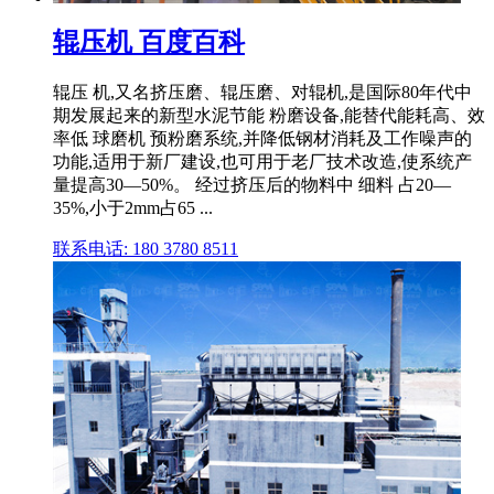
辊压机 百度百科
辊压 机,又名挤压磨、辊压磨、对辊机,是国际80年代中
期发展起来的新型水泥节能 粉磨设备,能替代能耗高、效
率低 球磨机 预粉磨系统,并降低钢材消耗及工作噪声的
功能,适用于新厂建设,也可用于老厂技术改造,使系统产
量提高30—50%。 经过挤压后的物料中 细料 占20—
35%,小于2mm占65 ...
联系电话: 180 3780 8511