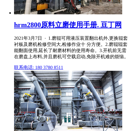
hrm2800原料立磨使用手册. 豆丁网
2021年3月7日 · 1.磨辊可用液压装置翻出机外,更换辊套
衬板及磨机检修空间大,检修作业十 分方便。2.磨辊辊套
能翻面使用,延长了耐磨材料的使用寿命。3.开机前无需
在磨盘上布料,并且磨机可空载启动,免除开机难的烦恼。
联系电话: 180 3780 8511