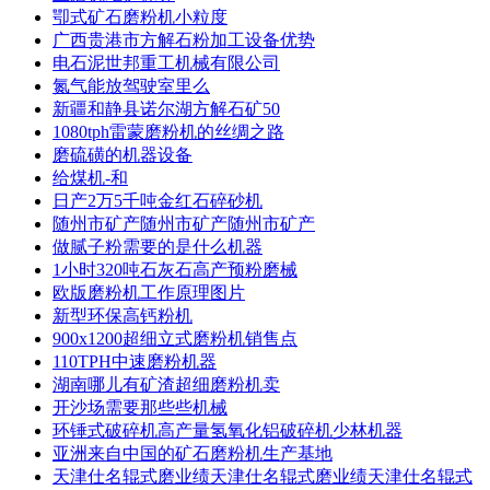
卾式矿石磨粉机小粒度
广西贵港市方解石粉加工设备优势
电石泥世邦重工机械有限公司
氮气能放驾驶室里么
新疆和静县诺尔湖方解石矿50
1080tph雷蒙磨粉机的丝绸之路
磨硫磺的机器设备
给煤机-和
日产2万5千吨金红石碎砂机
随州市矿产随州市矿产随州市矿产
做腻子粉需要的是什么机器
1小时320吨石灰石高产预粉磨械
欧版磨粉机工作原理图片
新型环保高钙粉机
900x1200超细立式磨粉机销售点
110TPH中速磨粉机器
湖南哪儿有矿渣超细磨粉机卖
开沙场需要那些些机械
环锤式破碎机高产量氢氧化铝破碎机少林机器
亚洲来自中国的矿石磨粉机生产基地
天津仕名辊式磨业绩天津仕名辊式磨业绩天津仕名辊式