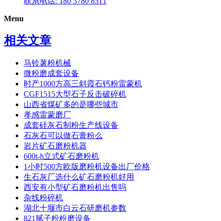
联系电话: 180 3780 8511
Menu
相关文章
马铃薯粉机械
微粉磨成套设备
时产1000方高三斜霞石钙粉雷蒙机
CGF1515大型石子反击破碎机
山西省煤矿多的是哪些城市
孝感雷蒙磨厂
成套硅灰石制粉生产线设备
石灰石可以做石膏粉么
岩片矿石磨粉机器
600t-h立式矿石磨粉机
1小时500方欧版磨粉机设备出厂价格
生石灰厂选什么矿石磨粉机好用
西安有小型矿石磨粉机出售吗
杂线粉碎机
湖北十堰市白云石研磨机参数
821腻子粉粉磨设备