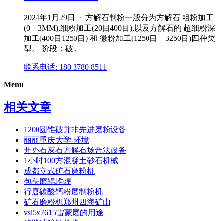
2024年1月29日 · 方解石制粉一般分为方解石 粗粉加工
(0―3MM),细粉加工(20目400目),以及方解石的 超细粉深
加工(400目1250目) 和 微粉加工(1250目―3250目)四种类
型。 阶段：破 .
联系电话: 180 3780 8511
Menu
相关文章
1200圆锥破并非先进磨粉设备
丽丽重庆大学-环境
开办石灰石方解石场合法设备
1小时100方混凝土砂石机械
成都立式矿石磨粉机
包头磨辊堆焊
行唐碳酸钙粉磨制粉机
矿石磨粉机郑州四海矿山
vsi5x7615雷蒙磨的用途