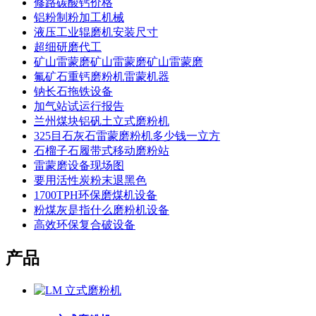
修路碳酸钙价格
铝粉制粉加工机械
液压工业辊磨机安装尺寸
超细研磨代工
矿山雷蒙磨矿山雷蒙磨矿山雷蒙磨
氟矿石重钙磨粉机雷蒙机器
钠长石拖铁设备
加气站试运行报告
兰州煤块铝矾土立式磨粉机
325目石灰石雷蒙磨粉机多少钱一立方
石榴子石履带式移动磨粉站
雷蒙磨设备现场图
要用活性炭粉末退黑色
1700TPH环保磨煤机设备
粉煤灰是指什么磨粉机设备
高效环保复合破设备
产品