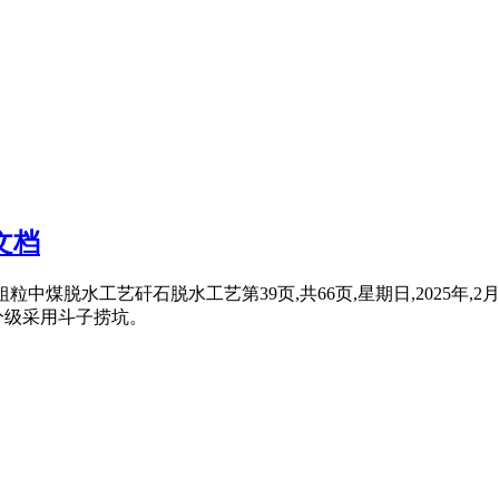
文档
粒中煤脱水工艺矸石脱水工艺第39页,共66页,星期日,2025年
分级采用斗子捞坑。