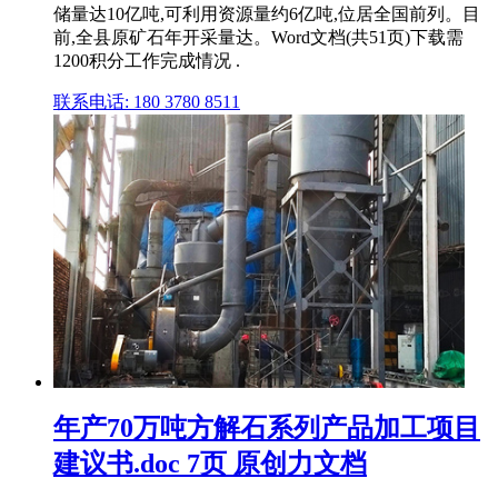
储量达10亿吨,可利用资源量约6亿吨,位居全国前列。目
前,全县原矿石年开采量达。Word文档(共51页)下载需
1200积分工作完成情况 .
联系电话: 180 3780 8511
年产70万吨方解石系列产品加工项目
建议书.doc 7页 原创力文档