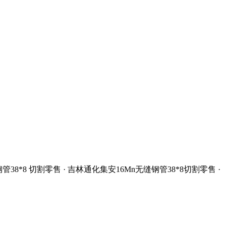
8*8 切割零售 · 吉林通化集安16Mn无缝钢管38*8切割零售 ·