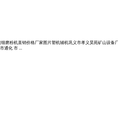
细磨粉机直销价格厂家图片塑机辅机巩义市孝义昊苑矿山设备厂销
 市 ...