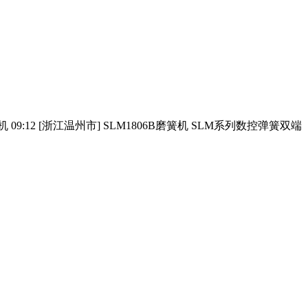
2 [浙江温州市] SLM1806B磨簧机 SLM系列数控弹簧双端