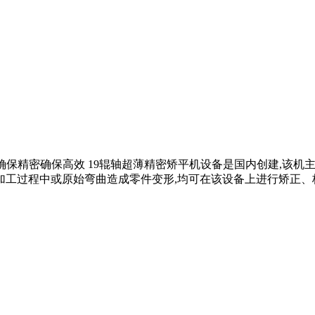
,无极调速,确保精密确保高效 19辊轴超薄精密矫平机设备是国内创
加工过程中或原始弯曲造成零件变形,均可在该设备上进行矫正、