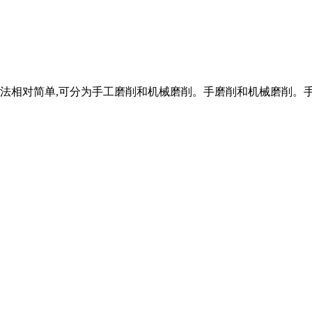
簧磨削方法相对简单,可分为手工磨削和机械磨削。手磨削和机械磨