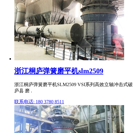
浙江桐庐弹簧磨平机slm2509
浙江桐庐弹簧磨平机SLM2509 VSI系列高效立轴冲击式
庐县 磨 .
联系电话: 180 3780 8511