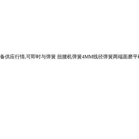
情,可即时与弹簧 扭腰机弹簧4MM线径弹簧两端面磨平机 09:1