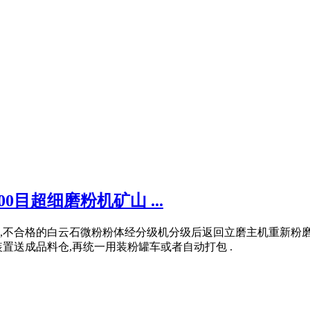
0目超细磨粉机矿山 ...
,不合格的白云石微粉粉体经分级机分级后返回立磨主机重新粉磨
置送成品料仓,再统一用装粉罐车或者自动打包 .