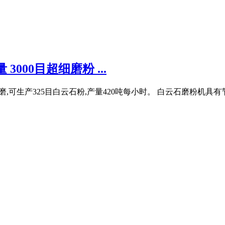
000目超细磨粉 ...
细立磨,可生产325目白云石粉,产量420吨每小时。 白云石磨粉机具有