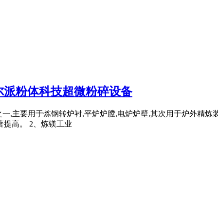
尔派粉体科技超微粉碎设备
要原料之一,主要用于炼钢转炉衬,平炉炉膛,电炉炉壁,其次用于炉外
提高。 2、炼镁工业