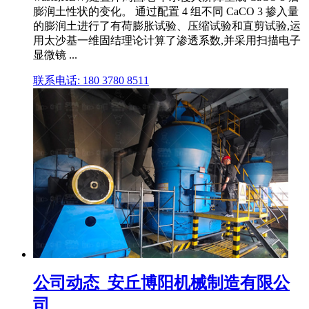
膨润土性状的变化。 通过配置 4 组不同 CaCO 3 掺入量
的膨润土进行了有荷膨胀试验、压缩试验和直剪试验,运
用太沙基一维固结理论计算了渗透系数,并采用扫描电子
显微镜 ...
联系电话: 180 3780 8511
公司动态_安丘博阳机械制造有限公
司