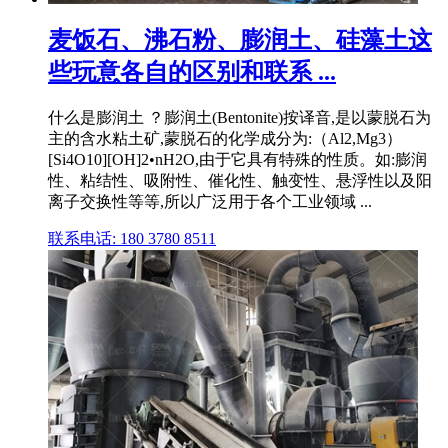
麦饭石、沸石粉、膨润土、硅藻土这
些玩意各自的区别和联系 ...
什么是膨润土 ？膨润土(Bentonite)按译音,是以蒙脱石为
主的含水粘土矿,蒙脱石的化学成分为:（Al2,Mg3）
[Si4O10][OH]2•nH2O,由于它具有特殊的性质。如:膨润
性、粘结性、吸附性、催化性、触变性、悬浮性以及阳
离子交换性等等,所以广泛用于各个工业领域 ...
联系电话: 180 3780 8511