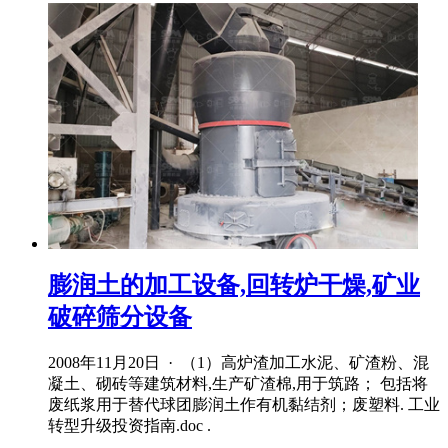
膨润土的加工设备,回转炉干燥,矿业
破碎筛分设备
2008年11月20日 · （1）高炉渣加工水泥、矿渣粉、混
凝土、砌砖等建筑材料,生产矿渣棉,用于筑路； 包括将
废纸浆用于替代球团膨润土作有机黏结剂；废塑料. 工业
转型升级投资指南.doc .