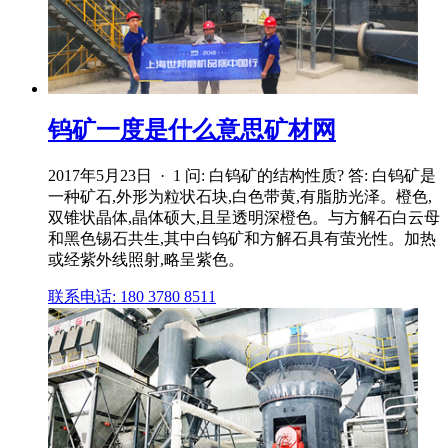
钨矿一度是什么意思矿材网
2017年5月23日 · 1 问: 白钨矿的结构性质? 答: 白钨矿是
一种矿石,外形为粒状石块,白色带黄,有脂肪光泽。橙色,
双锥状晶体,晶体硕大,且呈透明深橙色。与方解石白云母
和黑色锡石共生,其中白钨矿和方解石具有萤光性。加热
或经紫外线照射,略呈紫色。
联系电话: 180 3780 8511