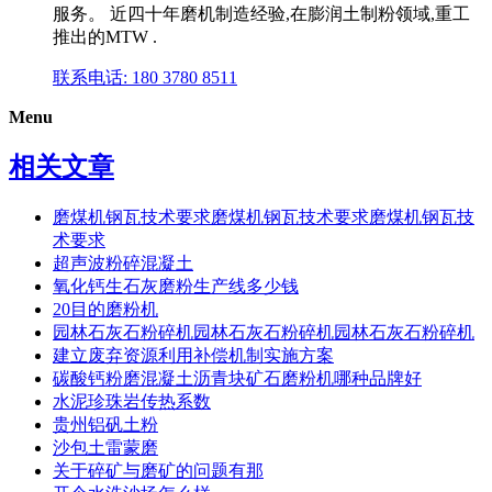
服务。 近四十年磨机制造经验,在膨润土制粉领域,重工
推出的MTW .
联系电话: 180 3780 8511
Menu
相关文章
磨煤机钢瓦技术要求磨煤机钢瓦技术要求磨煤机钢瓦技
术要求
超声波粉碎混凝土
氧化钙生石灰磨粉生产线多少钱
20目的磨粉机
园林石灰石粉碎机园林石灰石粉碎机园林石灰石粉碎机
建立废弃资源利用补偿机制实施方案
碳酸钙粉磨混凝土沥青块矿石磨粉机哪种品牌好
水泥珍珠岩传热系数
贵州铝矾土粉
沙包土雷蒙磨
关于碎矿与磨矿的问题有那