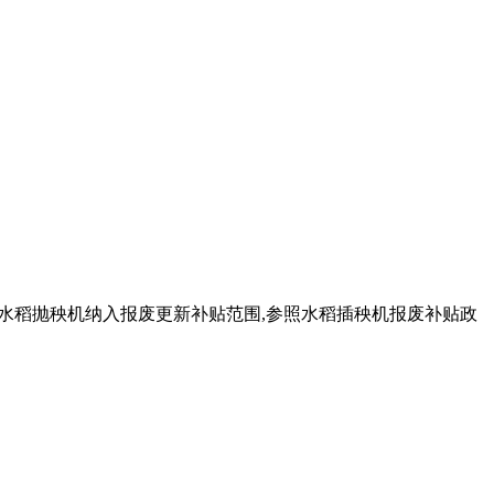
,将水稻抛秧机纳入报废更新补贴范围,参照水稻插秧机报废补贴政