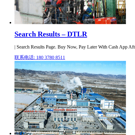
Search Results – DTLR
| Search Results Page. Buy Now, Pay Later With Cash App Aft
联系电话: 180 3780 8511