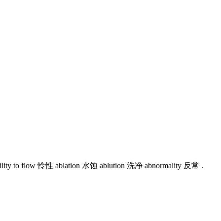
to flow 怜性 ablation 水蚀 ablution 洗净 abnormality 反常 .