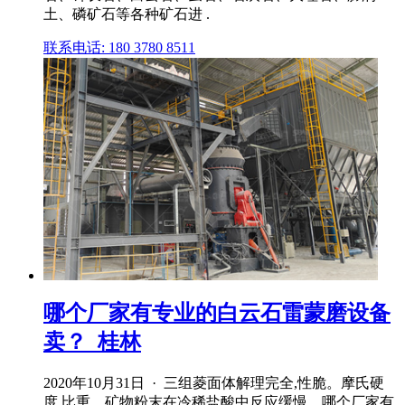
土、磷矿石等各种矿石进 .
联系电话: 180 3780 8511
哪个厂家有专业的白云石雷蒙磨设备
卖？_桂林
2020年10月31日 · 三组菱面体解理完全,性脆。摩氏硬
度,比重。矿物粉末在冷稀盐酸中反应缓慢。哪个厂家有