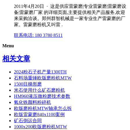
2011年4月20日 · 这是供应雷蒙磨|专业雷蒙磨|雷蒙磨设
备|雷蒙磨厂家 的详细页面,主要提供相关产品服务,欢迎
来采购洽谈。郑州群智机械是一家专业生产雷蒙磨的厂
家。雷蒙磨粉机又叫雷 .
联系电话: 180 3780 8511
Menu
相关文章
2024粉石子机产量1300TH
石料场重锤欧版磨粉机MTW
1500目梯形磨
米石使用什么矿石磨粉机
HM960液压微粉磨技术参数
氧化铁颜料粉碎机
欧版磨粉机MTW轴承怎么拆
欧版雷蒙磨840x1100案例
矿石倒运合同
1000x200欧版磨粉机MTW