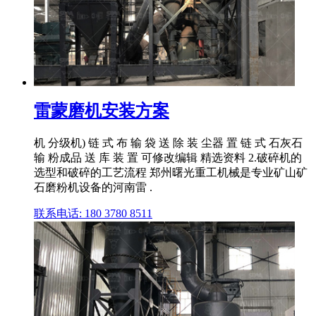
雷蒙磨机安装方案
机 分级机) 链 式 布 输 袋 送 除 装 尘器 置 链 式 石灰石
输 粉成品 送 库 装 置 可修改编辑 精选资料 2.破碎机的
选型和破碎的工艺流程 郑州曙光重工机械是专业矿山矿
石磨粉机设备的河南雷 .
联系电话: 180 3780 8511