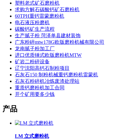
塑料老式矿石磨粉机
求购方解石碳酸钙矿石磨粉机
60TPH重钙雷蒙磨粉机
电石液压粉磨机
碳酸钙矿生产流程
生产腻子粉 菏泽单县建材装饰
广东粉碎mtw178G欧版磨粉机械有限公司
龙南腻子粉加工厂
进口优质锤式欧版磨粉机MTW
矿岩二粉碎设备
辽宁沈阳高钙石制粉项目
石灰石150 制粉机械重钙磨粉机雷蒙机
石灰石粉碎机冶炼废渣处理站
重质钙磨粉机加工合同
开个矿用要多少钱
产品
LM 立式磨粉机