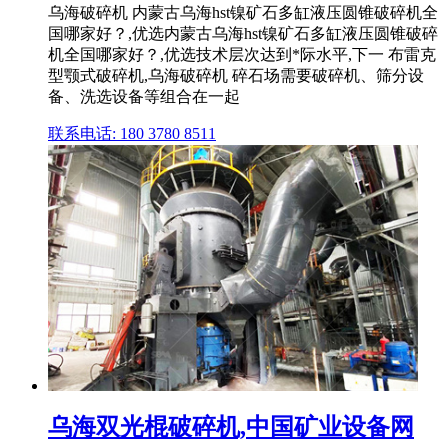
乌海破碎机 内蒙古乌海hst镍矿石多缸液压圆锥破碎机全
国哪家好？,优选内蒙古乌海hst镍矿石多缸液压圆锥破碎
机全国哪家好？,优选技术层次达到*际水平,下一 布雷克
型颚式破碎机,乌海破碎机 碎石场需要破碎机、筛分设
备、洗选设备等组合在一起
联系电话: 180 3780 8511
乌海双光棍破碎机,中国矿业设备网