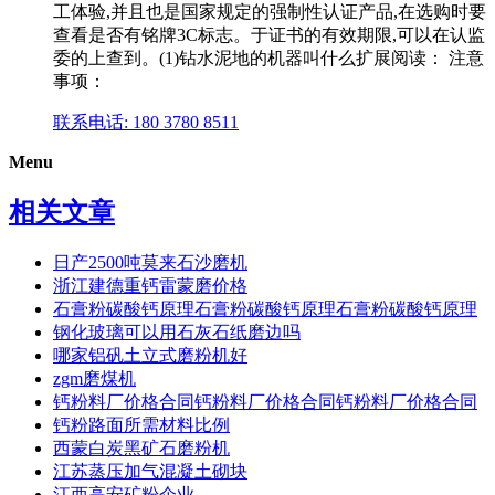
工体验,并且也是国家规定的强制性认证产品,在选购时要
查看是否有铭牌3C标志。于证书的有效期限,可以在认监
委的上查到。(1)钻水泥地的机器叫什么扩展阅读： 注意
事项：
联系电话: 180 3780 8511
Menu
相关文章
日产2500吨莫来石沙磨机
浙江建德重钙雷蒙磨价格
石膏粉碳酸钙原理石膏粉碳酸钙原理石膏粉碳酸钙原理
钢化玻璃可以用石灰石纸磨边吗
哪家铝矾土立式磨粉机好
zgm磨煤机
钙粉料厂价格合同钙粉料厂价格合同钙粉料厂价格合同
钙粉路面所需材料比例
西蒙白炭黑矿石磨粉机
江苏蒸压加气混凝土砌块
江西高安矿粉企业