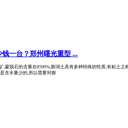
一台？郑州曙光重型 ...
粘土矿,蒙脱石的含量在8590%,膨润土具有多种特殊的性质,有粘
是含水量少的,所以需要对膨