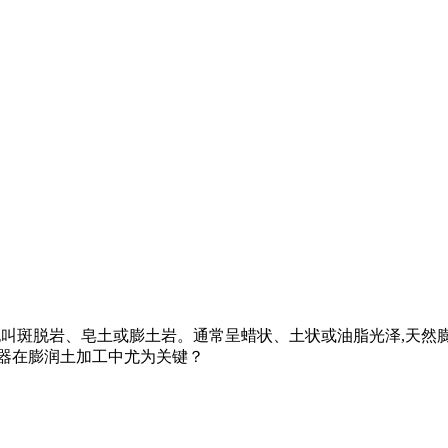
土矿,也叫斑脱岩、皂土或膨土岩。通常呈蜡状、土状或油脂光泽,
机器在膨润土加工中尤为关键？