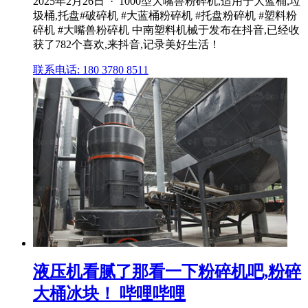
2025年2月26日 · 1000型大嘴兽粉碎机,适用于大蓝桶,垃
圾桶,托盘#破碎机 #大蓝桶粉碎机 #托盘粉碎机 #塑料粉
碎机 #大嘴兽粉碎机 中南塑料机械于发布在抖音,已经收
获了782个喜欢,来抖音,记录美好生活！
联系电话: 180 3780 8511
液压机看腻了那看一下粉碎机吧,粉碎
大桶冰块！ 哔哩哔哩