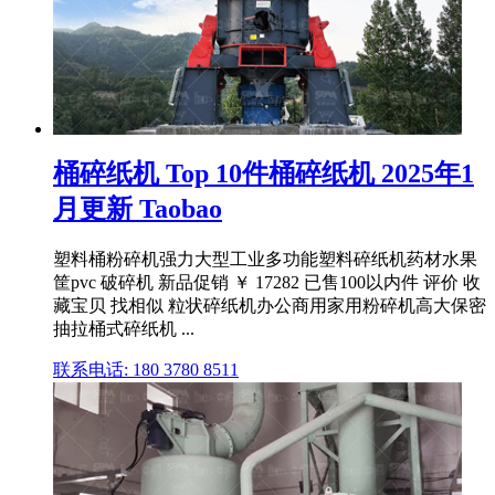
桶碎纸机 Top 10件桶碎纸机 2025年1
月更新 Taobao
塑料桶粉碎机强力大型工业多功能塑料碎纸机药材水果
筐pvc 破碎机 新品促销 ￥ 17282 已售100以内件 评价 收
藏宝贝 找相似 粒状碎纸机办公商用家用粉碎机高大保密
抽拉桶式碎纸机 ...
联系电话: 180 3780 8511