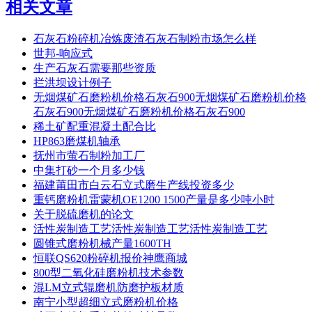
相关文章
石灰石粉碎机冶炼废渣石灰石制粉市场怎么样
世邦-响应式
生产石灰石需要那些资质
拦洪坝设计例子
无烟煤矿石磨粉机价格石灰石900无烟煤矿石磨粉机价格
石灰石900无烟煤矿石磨粉机价格石灰石900
稀土矿配重混凝土配合比
HP863磨煤机轴承
抚州市萤石制粉加工厂
中集打砂一个月多少钱
福建莆田市白云石立式磨生产线投资多少
重钙磨粉机雷蒙机OE1200 1500产量是多少吨小时
关于脱硫磨机的论文
活性炭制造工艺活性炭制造工艺活性炭制造工艺
圆锥式磨粉机械产量1600TH
恒联QS620粉碎机报价神鹰商城
800型二氧化硅磨粉机技术参数
混LM立式辊磨机防磨护板材质
南宁小型超细立式磨粉机价格