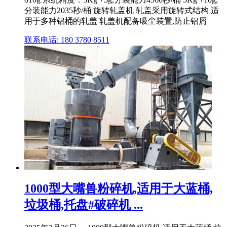
分装能力2035秒/桶 旋转轧盖机 轧盖采用旋转式结构 适
用于多种铝桶的轧盖 轧盖机配备吸尘装置,防止铝屑
联系电话: 180 3780 8511
1000型大嘴兽粉碎机,适用于大蓝桶,
垃圾桶,托盘#破碎机 ...