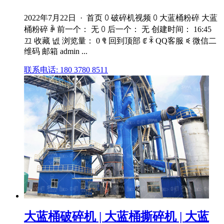
2022年7月22日 · 首页 ꄲ 破碎机视频 ꄲ 大蓝桶粉碎 大蓝
桶粉碎 ꄴ 前一个： 无 ꄲ 后一个： 无 创建时间： 16:45
끄 收藏 넶 浏览量： 0 ꁸ 回到顶部 ꂅ ꁗ QQ客服 ꀥ 微信二
维码 邮箱 admin ...
联系电话: 180 3780 8511
大蓝桶破碎机 | 大蓝桶撕碎机 | 大蓝