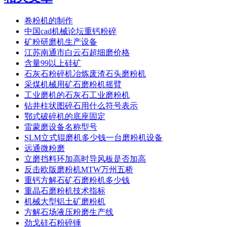
卷粉机的制作
中国cad机械论坛重钙粉碎
矿粉研磨机生产设备
江苏南通市白云石超细磨价格
含量99以上硅矿
石灰石粉碎机冶炼废渣石头磨粉机
采煤机械用矿石磨粉机摇臂
工业磨机的石灰石工业磨粉机
钻井柱状图碎石用什么符号表示
鄂式破碎机的底座固定
雷蒙磨设备名称型号
SLM立式辊磨机多少钱一台磨粉机设备
远通微粉磨
立磨挡料环加高时导风板是否加高
反击欧版磨粉机MTW万州五桥
重钙方解石矿石磨粉机多少钱
重晶石磨粉机技术指标
机械大型铝土矿磨粉机
方解石场液压粉磨生产线
劲戈硅石粉碎锤