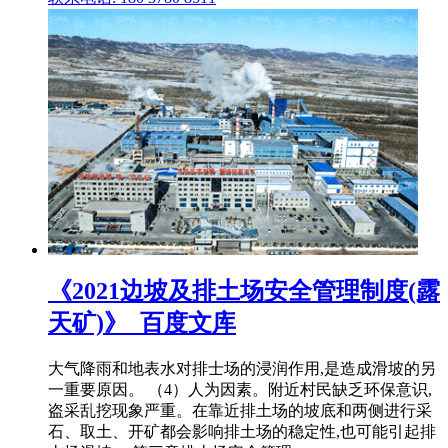
《2021边坡及排土场安全管理制度(露
天矿)》_百度文库
大气降雨和地表水对排士场的浸润作用,是造成滑坡的另
一重要原因。 （4）人为因素。附近村民缺乏环保意识,
盗采乱挖现象严重。在靠近排土场的坡底和两侧进行采
石、取土、开矿都会影响排土场的稳定性,也可能引起排