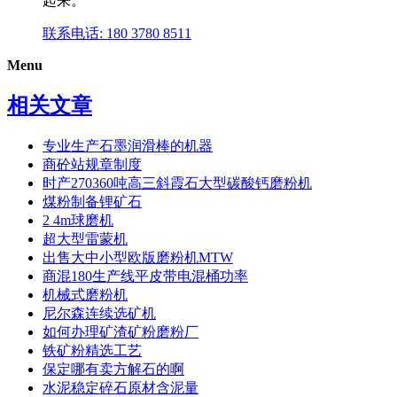
起来。
联系电话: 180 3780 8511
Menu
相关文章
专业生产石墨润滑棒的机器
商砼站规章制度
时产270360吨高三斜霞石大型碳酸钙磨粉机
煤粉制备锂矿石
2 4m球磨机
超大型雷蒙机
出售大中小型欧版磨粉机MTW
商混180生产线平皮带电混桶功率
机械式磨粉机
尼尔森连续选矿机
如何办理矿渣矿粉磨粉厂
铁矿粉精选工艺
保定哪有卖方解石的啊
水泥稳定碎石原材含泥量