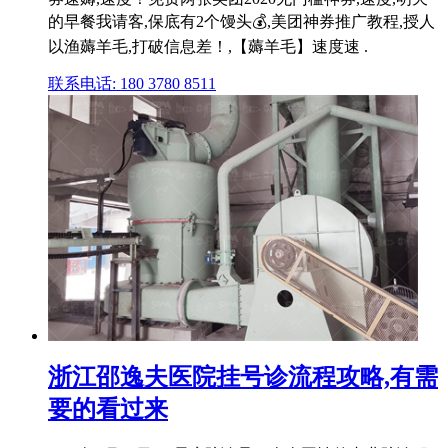
的早餐我请客,保底有2个馒头💰,美团神券推广教程,授人
以渔薅羊毛,打破信息差！,【薅羊毛】速度速 .
联系电话: 180 3780 8511
浙江邵逸夫医院挂号诊流程攻略,有需
要的看过来