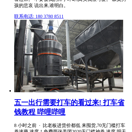
孩的悲哀 说出来,谁明白。
联系电话: 180 3780 8511
五一出行需要打车的看过来! 打车省
钱教程 哔哩哔哩
8 小时之前 · 比老板进货价都低 来囤货,70无门槛打车
券速薅,速度！免费两张美团2020无门槛神券,速度,明天