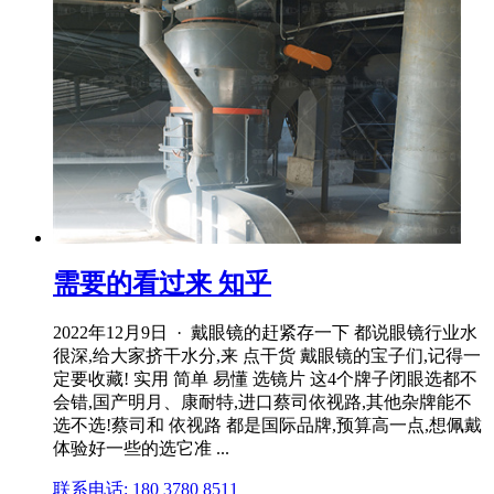
需要的看过来 知乎
2022年12月9日 · 戴眼镜的赶紧存一下 都说眼镜行业水
很深,给大家挤干水分,来 点干货 戴眼镜的宝子们,记得一
定要收藏! 实用 简单 易懂 选镜片 这4个牌子闭眼选都不
会错,国产明月、康耐特,进口蔡司依视路,其他杂牌能不
选不选!蔡司和 依视路 都是国际品牌,预算高一点,想佩戴
体验好一些的选它准 ...
联系电话: 180 3780 8511