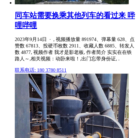
同车站需要换乘其他列车的看过来 哔
哩哔哩
2023年9月14日 · , 视频播放量 891974、弹幕量 628、点
赞数 67813、投硬币枚数 2911、收藏人数 6885、转发人
数 4877, 视频作者 我才是影老板, 作者简介 实实在在铁
路人～,相关视频：动卧来啦！,出门忘带身份证, .
联系电话: 180 3780 8511