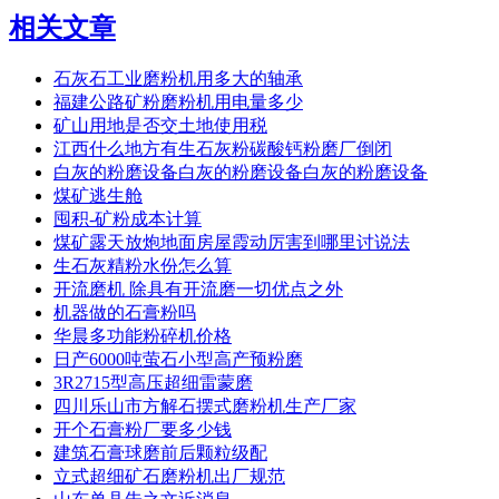
相关文章
石灰石工业磨粉机用多大的轴承
福建公路矿粉磨粉机用电量多少
矿山用地是否交土地使用税
江西什么地方有生石灰粉碳酸钙粉磨厂倒闭
白灰的粉磨设备白灰的粉磨设备白灰的粉磨设备
煤矿逃生舱
囤积-矿粉成本计算
煤矿露天放炮地面房屋霞动厉害到哪里讨说法
生石灰精粉水份怎么算
开流磨机 除具有开流磨一切优点之外
机器做的石膏粉吗
华晨多功能粉碎机价格
日产6000吨萤石小型高产预粉磨
3R2715型高压超细雷蒙磨
四川乐山市方解石摆式磨粉机生产厂家
开个石膏粉厂要多少钱
建筑石膏球磨前后颗粒级配
立式超细矿石磨粉机出厂规范