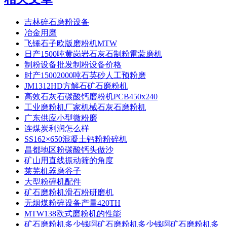
吉林碎石磨粉设备
冶金用磨
飞锤石子欧版磨粉机MTW
日产1500吨黄岗岩石灰石制粉雷蒙磨机
制粉设备批发制粉设备价格
时产15002000吨石英砂人工预粉磨
JM1312HD方解石矿石磨粉机
高效石灰石碳酸钙磨粉机PCB450x240
工业磨粉机厂家机械石灰石磨粉机
广东供应小型微粉磨
连煤炭利润怎么样
SS162×650混凝土钙粉粉碎机
昌都地区粉碳酸钙头做沙
矿山用直线振动筛的角度
莱芜机器磨谷子
大型粉碎机配件
矿石磨粉机滑石粉研磨机
无烟煤粉碎设备产量420TH
MTW138欧式磨粉机的性能
矿石磨粉机多少钱啊矿石磨粉机多少钱啊矿石磨粉机多