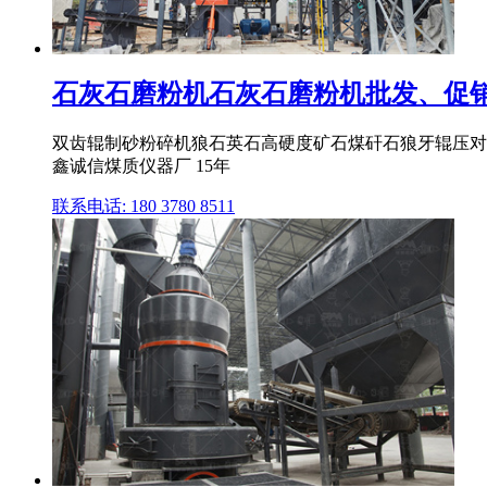
石灰石磨粉机石灰石磨粉机批发、促销价
双齿辊制砂粉碎机狼石英石高硬度矿石煤矸石狼牙辊压对辊破
鑫诚信煤质仪器厂 15年
联系电话: 180 3780 8511