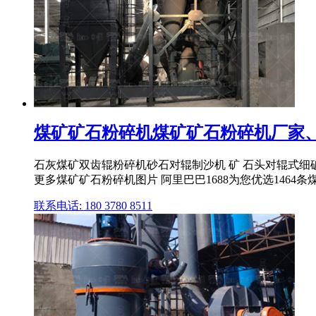
煤矿矿石粉碎机煤矿矿石粉碎机厂家、品
石灰煤矿双齿辊粉碎机砂石对辊制沙机 矿 石头对辊式细破
更多煤矿矿石粉碎机图片 阿里巴巴1688为您优选1464条煤矿
联系电话: 180 3780 8511