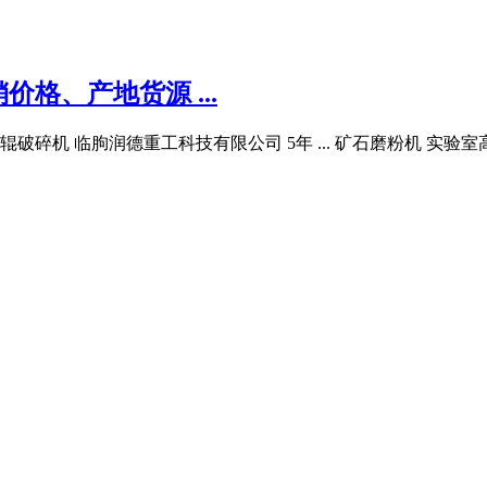
格、产地货源 ...
碎机 临朐润德重工科技有限公司 5年 ... 矿石磨粉机 实