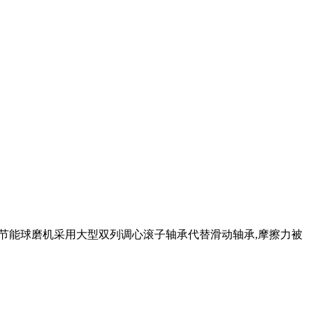
机,节能球磨机采用大型双列调心滚子轴承代替滑动轴承,摩擦力被