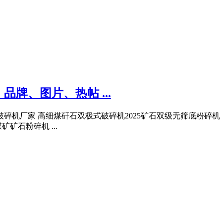
牌、图片、热帖 ...
碎机厂家 高细煤矸石双极式破碎机2025矿石双级无筛底粉碎机 双
矿石粉碎机 ...