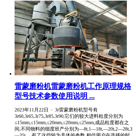
雷蒙磨粉机雷蒙磨粉机工作原理规格
型号技术参数使用说明 ...
2023年11月22日 · 3r雷蒙磨粉机型号有
3r60,3r65,3r75,3r85,3r90,它们的较大进料粒度分别为
≤15mm,≤15mm,≤20mm,≤20mm,≤25mm,成品粒度都在之
间,不同物料的细度班产分别为—8t,1—18t,—20t,2—28t,3
—35t。 有了这些较为具体的参数,相信用户在选择的时