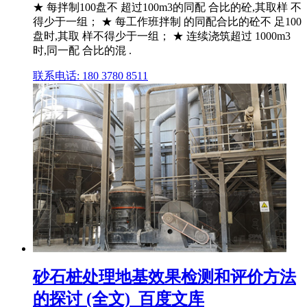
★ 每拌制100盘不 超过100m3的同配 合比的砼,其取样 不
得少于一组； ★ 每工作班拌制 的同配合比的砼不 足100
盘时,其取 样不得少于一组； ★ 连续浇筑超过 1000m3
时,同一配 合比的混 .
联系电话: 180 3780 8511
砂石桩处理地基效果检测和评价方法
的探讨 (全文)_百度文库