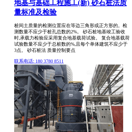
地基与基础工程施工(新) 砂石桩法质
量标准及检验
桩间土质量的检测位置应在等边三角形或正方形的。检
测数量不应少于桩孔总数的2%。 砂石桩地基竣工验收
时,承载力检验应采用复合地基载荷试验。 复合地基载荷
试验数量不应少于总桩数的%,且每个单体建筑不应少于
3点。 砂石桩法 质量控制要点
联系电话: 180 3780 8511