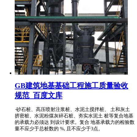
GB建筑地基基础工程施工质量验收
规范_百度文库
·砂石桩、高压喷射注浆桩、水泥土搅拌桩、 土和灰土
挤密桩、水泥粉煤灰碎石桩、夯实水泥土 桩等复合地基
的承载力必须达 到设计要求。复合 地基承载力的检验数
量不应少于总桩数的 %, 且不应少于3点。