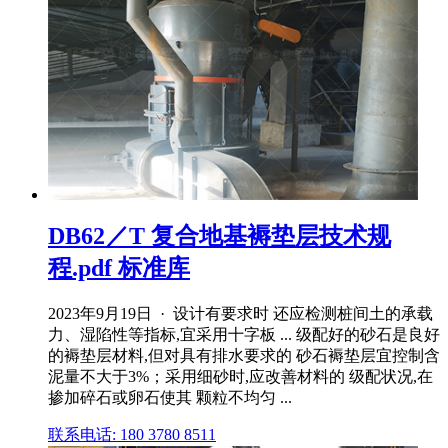
DB62／T 复合地基褥垫层技术规
程.pdf 标准库
2023年9月19日 · 设计有要求时 还应检测桩间土的承载
力、湿陷性等指标,宜采用十字板 ... 级配好的砂石是良好
的褥垫层材料,但对具有排水要求的 砂石褥垫层宜控制含
泥量不大于3%；采用细砂时,应改善材料的 级配状况,在
掺加碎石或卵石使其 颗粒不均匀 ...
联系电话: 180 3780 8511