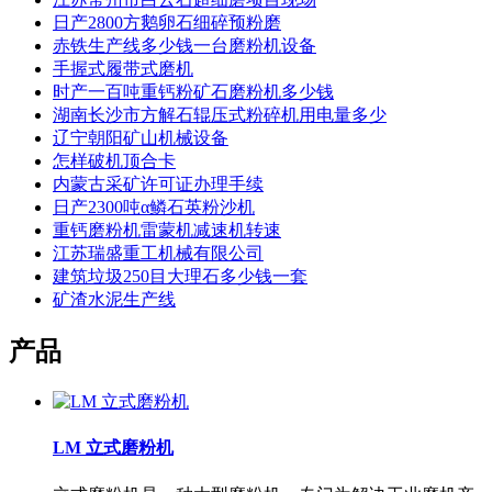
日产2800方鹅卵石细碎预粉磨
赤铁生产线多少钱一台磨粉机设备
手握式履带式磨机
时产一百吨重钙粉矿石磨粉机多少钱
湖南长沙市方解石辊压式粉碎机用电量多少
辽宁朝阳矿山机械设备
怎样破机顶合卡
内蒙古采矿许可证办理手续
日产2300吨α鳞石英粉沙机
重钙磨粉机雷蒙机减速机转速
江苏瑞盛重工机械有限公司
建筑垃圾250目大理石多少钱一套
矿渣水泥生产线
产品
LM 立式磨粉机