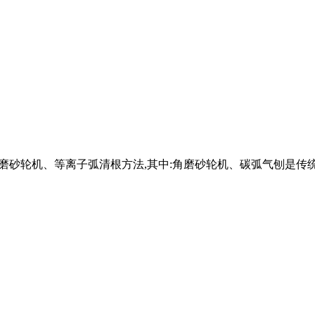
刨、角磨砂轮机、等离子弧清根方法,其中:角磨砂轮机、碳弧气刨是