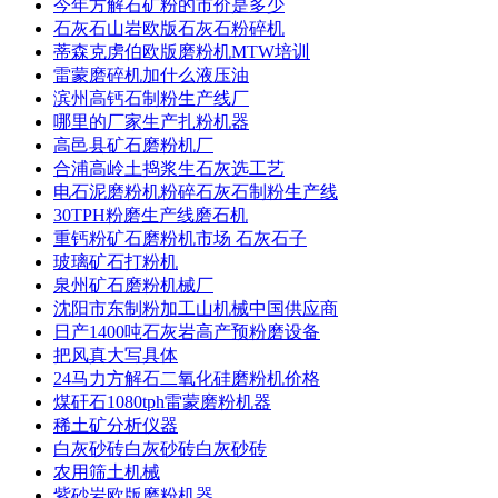
今年方解石矿粉的市价是多少
石灰石山岩欧版石灰石粉碎机
蒂森克虏伯欧版磨粉机MTW培训
雷蒙磨碎机加什么液压油
滨州高钙石制粉生产线厂
哪里的厂家生产扎粉机器
高邑县矿石磨粉机厂
合浦高岭土捣浆生石灰选工艺
电石泥磨粉机粉碎石灰石制粉生产线
30TPH粉磨生产线磨石机
重钙粉矿石磨粉机市场 石灰石子
玻璃矿石打粉机
泉州矿石磨粉机械厂
沈阳市东制粉加工山机械中国供应商
日产1400吨石灰岩高产预粉磨设备
把风真大写具体
24马力方解石二氧化硅磨粉机价格
煤矸石1080tph雷蒙磨粉机器
稀土矿分析仪器
白灰砂砖白灰砂砖白灰砂砖
农用筛土机械
紫砂岩欧版磨粉机器