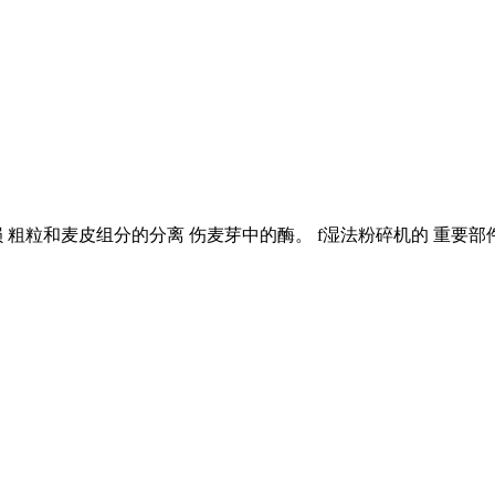
 粗粒和麦皮组分的分离 伤麦芽中的酶。 f湿法粉碎机的 重要部件是辊间