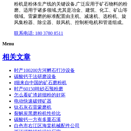
粉机是粉体生产线的关键设备,广泛应用于矿石物料的粉
磨。适用于诸多领域,尤其是冶金、建筑、化工、矿山等
领域。雷蒙磨的标准配置由主机、减速机、选粉机、旋
风集粉器、除尘器、鼓风机、控制柜电机和管道组成。
联系电话: 180 3780 8511
Menu
相关文章
时产100200方河孵石打沙设备
碳酸钙干法研磨设备
l细来自中国的矿石磨粉机
时产60150吨砂石预粉磨
怎么看矿渣超细粉的好坏
电动快速破锂矿器
钛石灰石雷蒙磨机
裂解炭黑磨粉机性价比
碳酸钙一方有多重石溪
白色市右江区海棠机械配件公司