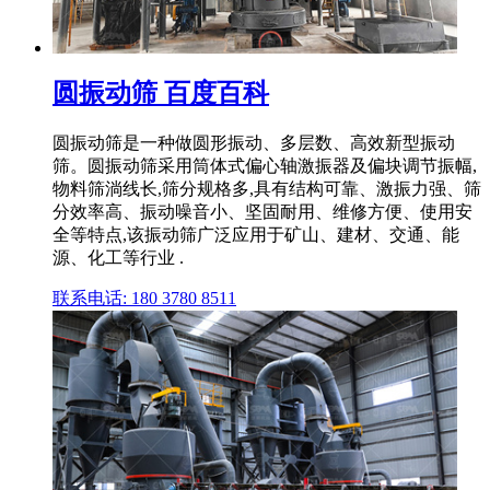
圆振动筛 百度百科
圆振动筛是一种做圆形振动、多层数、高效新型振动
筛。圆振动筛采用筒体式偏心轴激振器及偏块调节振幅,
物料筛淌线长,筛分规格多,具有结构可靠、激振力强、筛
分效率高、振动噪音小、坚固耐用、维修方便、使用安
全等特点,该振动筛广泛应用于矿山、建材、交通、能
源、化工等行业 .
联系电话: 180 3780 8511