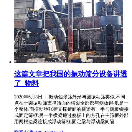
这篇文章把我国的振动筛分设备讲透
了_物料
2020年6月8日 · 振动弛张筛外形与圆振动筛类似,不同
点在于圆振动筛支撑筛面的横梁全部都与侧板铆接,是一
个整体,而振动弛张筛支撑筛面的横梁有一半与侧板铆接
成固定筛框,另一半横梁通过侧板上的方孔在主筛框外部
用两根边梁连接成浮动筛框,固定梁与浮动梁间隔