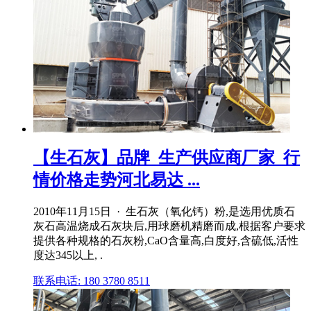
【生石灰】品牌_生产供应商厂家_行
情价格走势河北易达 ...
2010年11月15日 · 生石灰（氧化钙）粉,是选用优质石
灰石高温烧成石灰块后,用球磨机精磨而成,根据客户要求
提供各种规格的石灰粉,CaO含量高,白度好,含硫低,活性
度达345以上, .
联系电话: 180 3780 8511