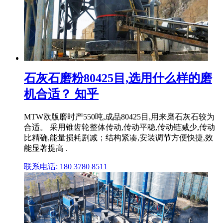
石灰石磨粉80425目,选用什么样的磨
机合适？ 知乎
MTW欧版磨时产550吨,成品80425目,用来磨石灰石较为
合适。 采用锥齿轮整体传动,传动平稳,传动链减少,传动
比精确,能量损耗剧减；结构紧凑,安装调节方便快捷,效
能显著提高 .
联系电话: 180 3780 8511