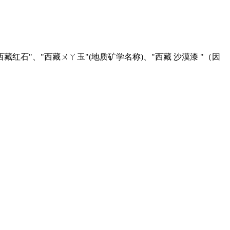
藏红石"、"西藏ㄨㄚ玉"(地质矿学名称)、"西藏 沙漠漆 "（因