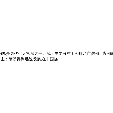
瓷的,是唐代七大官窑之一。窑址主要分布于今邢台市信都、襄都
主；隋朝得到迅速发展,在中国烧 .