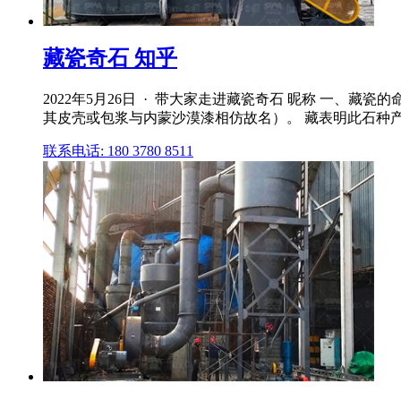
藏瓷奇石 知乎
2022年5月26日 · 带大家走进藏瓷奇石 昵称 一、藏
其皮壳或包浆与内蒙沙漠漆相仿故名）。 藏表明此石种产自
联系电话: 180 3780 8511