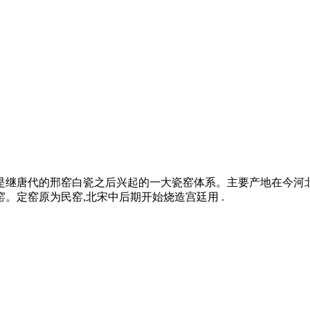
它是继唐代的邢窑白瓷之后兴起的一大瓷窑体系。主要产地在今
。定窑原为民窑,北宋中后期开始烧造宫廷用 .