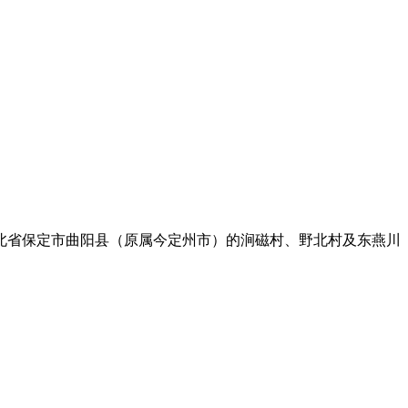
河北省保定市曲阳县（原属今定州市）的涧磁村、野北村及东燕川