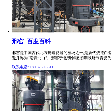
邢窑_百度百科
邢窑是中国古代北方烧造瓷器的窑场之一,是唐代烧造白
瓷并称为"南青北白"。邢窑于北朝创烧,初期以烧制青瓷为
联系电话: 180 3780 8511