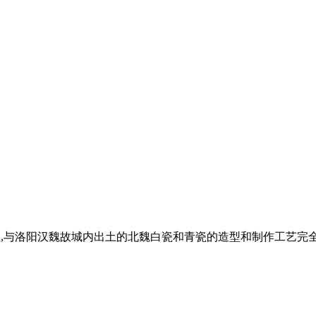
瓷和青瓷,与洛阳汉魏故城内出土的北魏白瓷和青瓷的造型和制作工艺