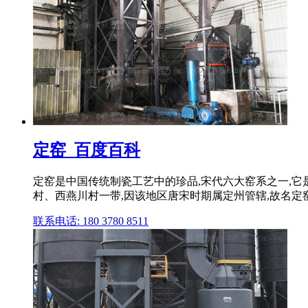
定窑_百度百科
定窑是中国传统制瓷工艺中的珍品,宋代六大窑系之一,
村、西燕川村一带,因该地区唐宋时期属定州管辖,故名定窑
联系电话: 180 3780 8511