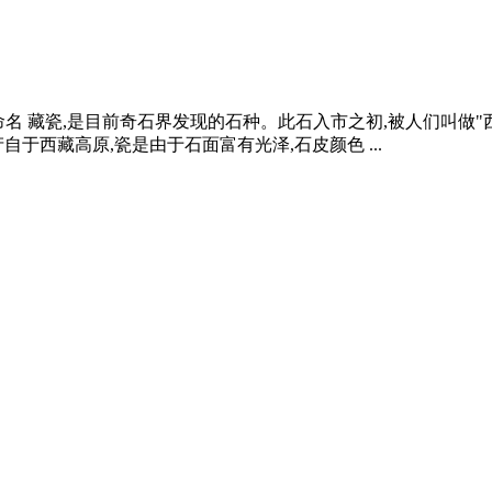
瓷的命名 藏瓷,是目前奇石界发现的石种。此石入市之初,被人们叫做"西
于西藏高原,瓷是由于石面富有光泽,石皮颜色 ...