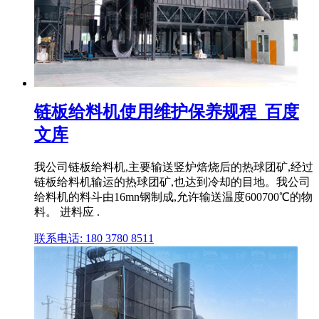
链板给料机使用维护保养规程_百度
文库
我公司链板给料机,主要输送竖炉焙烧后的热球团矿,经过
链板给料机输运的热球团矿,也达到冷却的目地。我公司
给料机的料斗由16mn钢制成,允许输送温度600700℃的物
料。 进料应 .
联系电话: 180 3780 8511