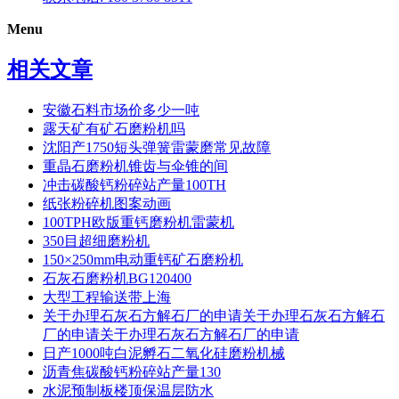
Menu
相关文章
安徽石料市场价多少一吨
露天矿有矿石磨粉机吗
沈阳产1750短头弹簧雷蒙磨常见故障
重晶石磨粉机锥齿与伞锥的间
冲击碳酸钙粉碎站产量100TH
纸张粉碎机图案动画
100TPH欧版重钙磨粉机雷蒙机
350目超细磨粉机
150×250mm电动重钙矿石磨粉机
石灰石磨粉机BG120400
大型工程输送带上海
关于办理石灰石方解石厂的申请关于办理石灰石方解石
厂的申请关于办理石灰石方解石厂的申请
日产1000吨白泥孵石二氧化硅磨粉机械
沥青焦碳酸钙粉碎站产量130
水泥预制板楼顶保温层防水