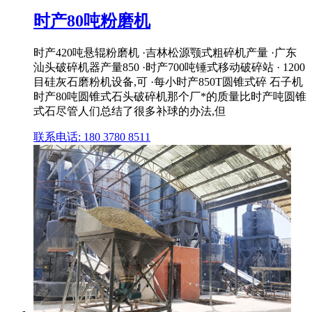
时产80吨粉磨机
时产420吨悬辊粉磨机 ·吉林松源颚式粗碎机产量 ·广东
汕头破碎机器产量850 ·时产700吨锤式移动破碎站 · 1200
目硅灰石磨粉机设备,可 ·每小时产850T圆锥式碎 石子机
时产80吨圆锥式石头破碎机那个厂*的质量比时产吨圆锥
式石尽管人们总结了很多补球的办法,但
联系电话: 180 3780 8511