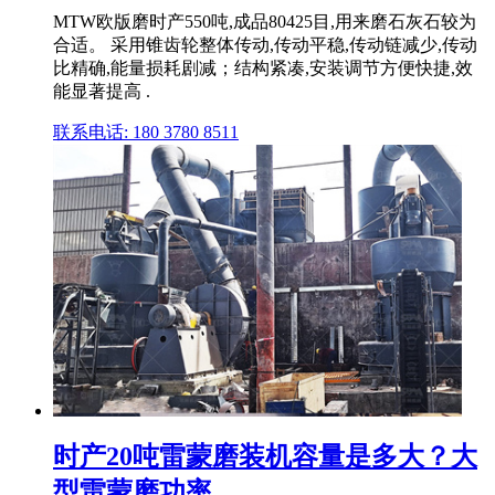
MTW欧版磨时产550吨,成品80425目,用来磨石灰石较为
合适。 采用锥齿轮整体传动,传动平稳,传动链减少,传动
比精确,能量损耗剧减；结构紧凑,安装调节方便快捷,效
能显著提高 .
联系电话: 180 3780 8511
时产20吨雷蒙磨装机容量是多大？大
型雷蒙磨功率