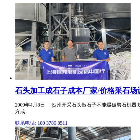
石头加工成石子成本厂家/价格采石场
2009年4月8日 · 贺州开采石头做石子不能爆破劈石机
方成 .
联系电话: 180 3780 8511