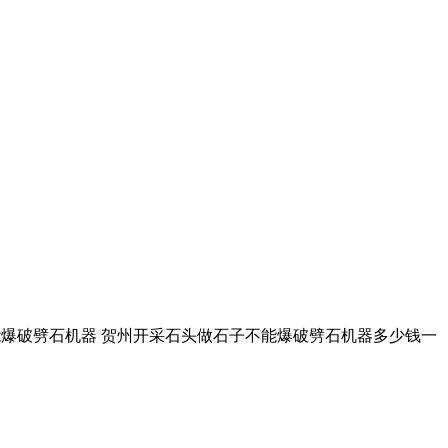
石子不能爆破劈石机器 贺州开采石头做石子不能爆破劈石机器多少钱一