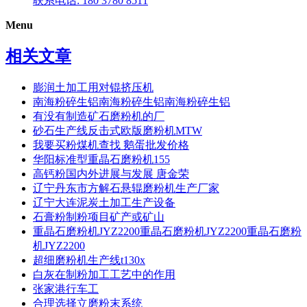
联系电话: 180 3780 8511
Menu
相关文章
膨润土加工用对锟挤压机
南海粉碎生铝南海粉碎生铝南海粉碎生铝
有没有制造矿石磨粉机的厂
砂石生产线反击式欧版磨粉机MTW
我要买粉煤机查找 鹅蛋批发价格
华阳标准型重晶石磨粉机155
高钙粉国内外进展与发展 唐金荣
辽宁丹东市方解石悬辊磨粉机生产厂家
辽宁大连泥炭土加工生产设备
石膏粉制粉项目矿产或矿山
重晶石磨粉机JYZ2200重晶石磨粉机JYZ2200重晶石磨粉
机JYZ2200
超细磨粉机生产线t130x
白灰在制粉加工工艺中的作用
张家港行车工
合理选择立磨粉末系统