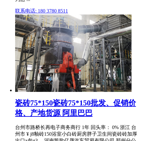
联系电话: 180 3780 8511
瓷砖75*150瓷砖75*150批发、促销价
格、产地货源 阿里巴巴
台州市路桥长再电子商务商行 1年 回头率： 0% 浙江 台
州市 ¥ j8釉砖150浴室小白砖厨房胖子卫生间瓷砖砖加厚
出口x包g3 ... 河南凯歌亿晟汽车贸易有限公司 郑州分公