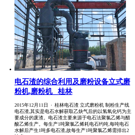
电石渣的综合利用及磨粉设备立式磨
粉机,磨粉机 _桂林
2015年12月11日 · 桂林电石渣 立式磨粉机 制粉生产线
电石渣,其实是电石水解获取乙炔气后的以氢氧化钙为主
要成分的废渣。电石渣主要来源于电石法聚氯乙烯与醋
酸乙烯生产。每生产1吨聚氯乙烯耗电石约吨,每吨电石
水解后产生1吨多电石渣,故每生产1吨聚氯乙烯需排出2