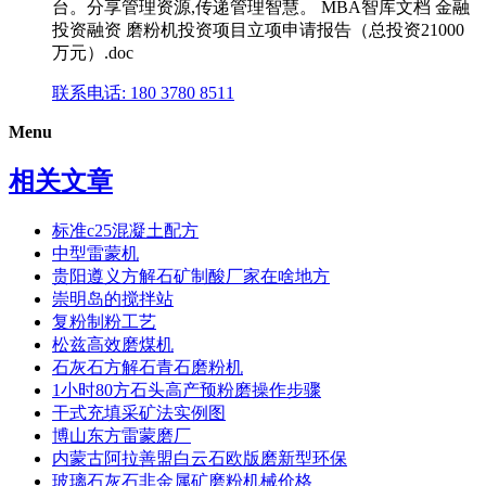
台。分享管理资源,传递管理智慧。 MBA智库文档 金融
投资融资 磨粉机投资项目立项申请报告（总投资21000
万元）.doc
联系电话: 180 3780 8511
Menu
相关文章
标准c25混凝土配方
中型雷蒙机
贵阳遵义方解石矿制酸厂家在啥地方
崇明岛的搅拌站
复粉制粉工艺
松兹高效磨煤机
石灰石方解石青石磨粉机
1小时80方石头高产预粉磨操作步骤
干式充填采矿法实例图
博山东方雷蒙磨厂
内蒙古阿拉善盟白云石欧版磨新型环保
玻璃石灰石非金属矿磨粉机械价格