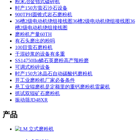
粉末冶金鄂式磕碎机
时产150方萤石沙石设备
900TPH圆锥式岩石磨粉机
36槽2级电动机绕组接线图36槽2级电动机绕组接线图36
槽2级电动机绕组接线图
磨粉机产量60TH
有石头磨出的粉吗
100目萤石磨粉机
干混砂浆的设备有多重
SS14750IIα鳞石英磨粉高产预粉磨
可调式粉碎设备
时产150方冰晶石自动碳酸钙磨粉机
开工业磨粉机厂家必备条件
悬工业辊磨机是定额里的重钙磨粉机雷蒙机
抓试双辊矿石磨粉机
振动筛JD48XR
产品