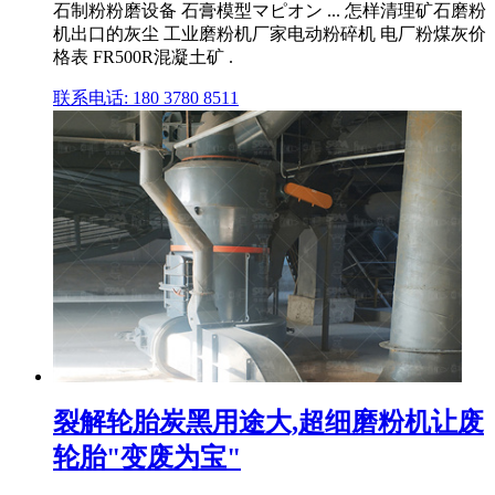
石制粉粉磨设备 石膏模型マピオン ... 怎样清理矿石磨粉
机出口的灰尘 工业磨粉机厂家电动粉碎机 电厂粉煤灰价
格表 FR500R混凝土矿 .
联系电话: 180 3780 8511
裂解轮胎炭黑用途大,超细磨粉机让废
轮胎"变废为宝"