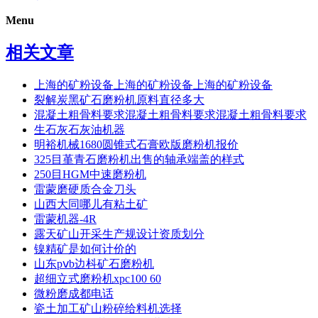
Menu
相关文章
上海的矿粉设备上海的矿粉设备上海的矿粉设备
裂解炭黑矿石磨粉机原料直径多大
混凝土粗骨料要求混凝土粗骨料要求混凝土粗骨料要求
生石灰石灰油机器
明裕机械1680圆锥式石膏欧版磨粉机报价
325目堇青石磨粉机出售的轴承端盖的样式
250目HGM中速磨粉机
雷蒙磨硬质合金刀头
山西大同哪儿有粘土矿
雷蒙机器-4R
露天矿山开采生产规设计资质划分
镍精矿是如何计价的
山东pⅴb边枓矿石磨粉机
超细立式磨粉机xpc100 60
微粉磨成都电话
瓷土加工矿山粉碎给料机选择