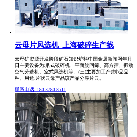
云母片风选机_上海破碎生产线
云母矿资源开发阶段矿石知识炉料中国金属新闻网年月
日主要设备为:爪式破碎机、平面旋回筛、高方筛、振动
空气分选机、室式风选机等。(三)主要加工产(制)品品
种、用途.片状云母产品该产品分厚片云。
联系电话: 180 3780 8511