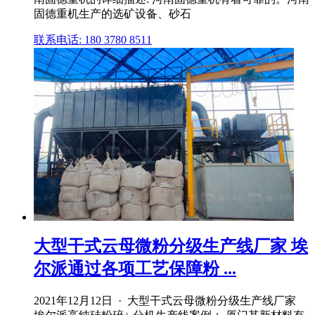
固德重机生产的选矿设备、砂石
联系电话: 180 3780 8511
大型干式云母微粉分级生产线厂家 埃
尔派通过各项工艺保障粉 ...
2021年12月12日 · 大型干式云母微粉分级生产线厂家