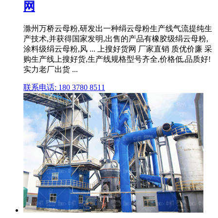
网
滁州万桥云母粉,研发出一种绢云母粉生产线气流提纯生
产技术,并获得国家发明,出售的产品有橡胶级绢云母粉,
涂料级绢云母粉,风 ... 上搜好货网 厂家直销 质优价廉 采
购生产线上搜好货,生产线规格型号齐全,价格低,品质好!
实力老厂出货 ...
联系电话: 180 3780 8511