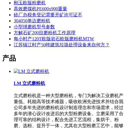
刚玉欧版粉磨机
高效磨煤机PE600x900重量
砖厂办税务登记需要开矿许可证不
304050单边磨粉机
小型球磨机型号参数
方解石矿200目磨粉机工作原理
每小时产120T欧版岩石欧版磨粉机MTW
江苏镇江时产50吨建筑垃圾处理设备来自何方？
产品
LM 立式磨粉机
立式磨粉机是一种大型磨粉机，专门为解决工业磨机产
量低、耗能高等技术难题，吸收欧洲先进技术并结合我
公司多年先进的磨粉机设计制造理念和市场需求，经过
多年的潜心设计改进后的大型粉磨设备。立磨采用了合
理可靠的结构设计，配合先进工艺流程，集烘干、粉
磨、选粉、提升于一体，尤其在大型粉磨工艺中，能够