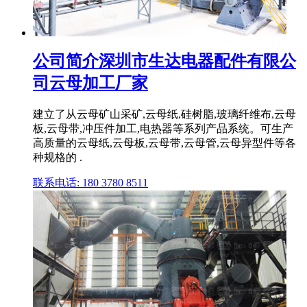
公司简介深圳市生达电器配件有限公
司云母加工厂家
建立了从云母矿山采矿,云母纸,硅树脂,玻璃纤维布,云母
板,云母带,冲压件加工,电热器等系列产品系统。可生产
高质量的云母纸,云母板,云母带,云母管,云母异型件等各
种规格的 .
联系电话: 180 3780 8511