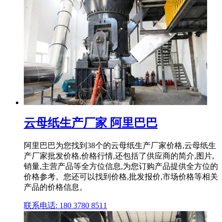
云母纸生产厂家 阿里巴巴
阿里巴巴为您找到38个的云母纸生产厂家价格,云母纸生
产厂家批发价格,价格行情,还包括了供应商的简介,图片,
销量,主营产品等全方位信息,为您订购产品提供全方位的
价格参考。您还可以找到价格,批发报价,市场价格等相关
产品的价格信息。
联系电话: 180 3780 8511