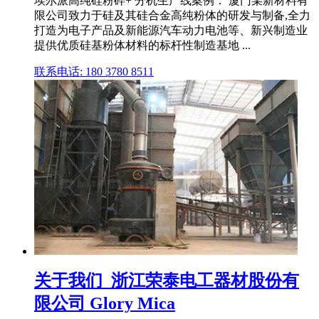
埃尔派高纯硅粉碎+ 分机生产线案例： 厦门某新材料有
限公司致力于硅及其硅合金高纯粉体的研发与制备,全力
打造为电子产品及新能源汽车动力电池等、新兴制造业
提供优质硅基粉体材料的标杆性制造基地 ...
联系电话: 180 3780 8511
关于我们_浙江荣泰电工器材股份有
限公司 Glory Mica