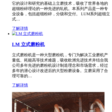
它的设计和研究的基础上立磨技术，吸收了世界各地的
超细粉碎理论的一种先进的轧机。本系列产品是一种专
业设备，包括超细粉碎，分级和交付。 LUM系列超细立
式…
了解详情
LM 立式磨粉机
立式磨粉机是一种大型磨粉机，专门为解决工业磨机产
量低、耗能高等技术难题，吸收欧洲先进技术并结合我
公司多年先进的磨粉机设计制造理念和市场需求，经过
多年的潜心设计改进后的大型粉磨设备。立磨采用了合
理可靠的…
了解详情