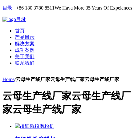
目录
+86 180 3780 8511
We Hava More 35 Years Of Expeiences
目录
首页
产品目录
解决方案
成功案例
关于我们
联系我们
Home
/
云母生产线厂家云母生产线厂家云母生产线厂家
云母生产线厂家云母生产线厂
家云母生产线厂家