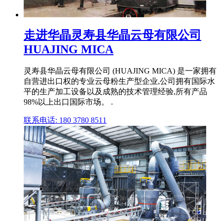
走进华晶灵寿县华晶云母有限公司
HUAJING MICA
灵寿县华晶云母有限公司 (HUAJING MICA) 是一家拥有
自营进出口权的专业云母粉生产型企业,公司拥有国际水
平的生产加工设备以及成熟的技术管理经验,所有产品
98%以上出口国际市场。 .
联系电话: 180 3780 8511