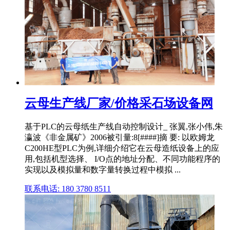
云母生产线厂家/价格采石场设备网
基于PLC的云母纸生产线自动控制设计_ 张翼,张小伟,朱
瀛波《非金属矿》2006被引量:8[####]摘 要: 以欧姆龙
C200HE型PLC为例,详细介绍它在云母造纸设备上的应
用,包括机型选择、 I/O点的地址分配、不同功能程序的
实现以及模拟量和数字量转换过程中模拟 ...
联系电话: 180 3780 8511