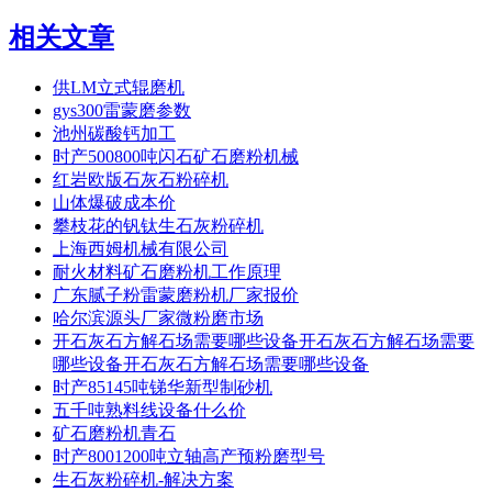
相关文章
供LM立式辊磨机
gys300雷蒙磨参数
池州碳酸钙加工
时产500800吨闪石矿石磨粉机械
红岩欧版石灰石粉碎机
山体爆破成本价
攀枝花的钒钛生石灰粉碎机
上海西姆机械有限公司
耐火材料矿石磨粉机工作原理
广东腻子粉雷蒙磨粉机厂家报价
哈尔滨源头厂家微粉磨市场
开石灰石方解石场需要哪些设备开石灰石方解石场需要
哪些设备开石灰石方解石场需要哪些设备
时产85145吨锑华新型制砂机
五千吨熟料线设备什么价
矿石磨粉机青石
时产8001200吨立轴高产预粉磨型号
生石灰粉碎机-解决方案