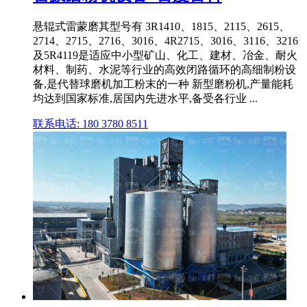
悬辊式雷蒙磨其型号有 3R1410、1815、2115、2615、
2714、2715、2716、3016、4R2715、3016、3116、3216
及5R4119是适应中小型矿山、化工、建材、冶金、耐火
材料、制药、水泥等行业的高效闭路循环的高细制粉设
备,是代替球磨机加工粉末的一种 新型磨粉机,产量能耗
均达到国家标准,居国内先进水平,备受各行业 ...
联系电话: 180 3780 8511