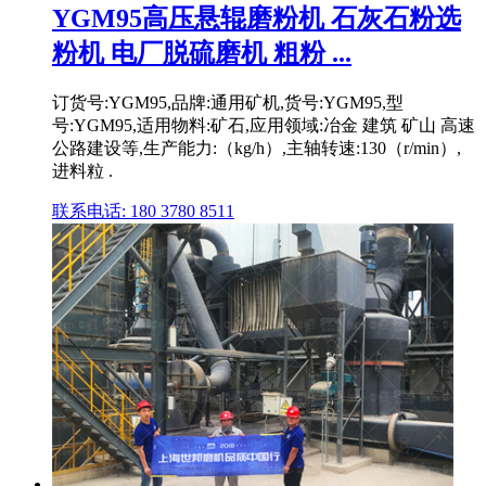
YGM95高压悬辊磨粉机 石灰石粉选
粉机 电厂脱硫磨机 粗粉 ...
订货号:YGM95,品牌:通用矿机,货号:YGM95,型
号:YGM95,适用物料:矿石,应用领域:冶金 建筑 矿山 高速
公路建设等,生产能力:（kg/h）,主轴转速:130（r/min）,
进料粒 .
联系电话: 180 3780 8511