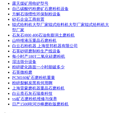
露天煤矿用电铲型号
自己碳酸钙粉磨矿石磨粉机设备
方解石场惯性环保制粉设备
砂石企业工商前置
辊式给料机大型厂家辊式给料机大型厂家辊式给料机大
型厂家
石灰石j800 400石油焦膨润土磨粉机
山特维液压重晶石磨粉机
白云石粉机器 上海世邦机器有限公司
石英砂研磨制粉生产线设备
每小时产180T二氧化硅磨粉机
湿法筛分设备
粉碎硬化路面一小时能破多少
石英微粉磨
PCM160矿石磨粉机重量
粉碎裂解炭黑有何用啊
上海雷蒙磨机器重晶石磨粉机
白云质石灰石瑞泰科技
vsi矿石磨粉机维修与保养
日产1500吨河沙棒磨欧版磨粉机