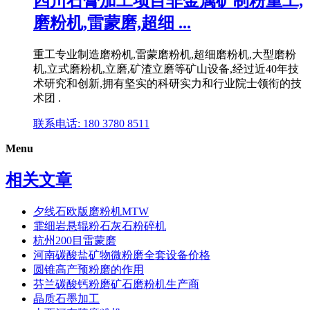
四川石膏加工项目非金属矿制粉重工,
磨粉机,雷蒙磨,超细 ...
重工专业制造磨粉机,雷蒙磨粉机,超细磨粉机,大型磨粉
机,立式磨粉机,立磨,矿渣立磨等矿山设备,经过近40年技
术研究和创新,拥有坚实的科研实力和行业院士领衔的技
术团 .
联系电话: 180 3780 8511
Menu
相关文章
夕线石欧版磨粉机MTW
霏细岩悬辊粉石灰石粉碎机
杭州200目雷蒙磨
河南碳酸盐矿物微粉磨全套设备价格
圆锥高产预粉磨的作用
芬兰碳酸钙粉磨矿石磨粉机生产商
晶质石墨加工