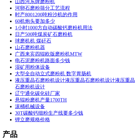
山西河东牌磨粉机
河卵石磨粉筛分工艺流程
时产8001200吨粉沙机的作用
60机炮头要加多少
1小时1000方自动碳酸钙磨粉机用法
日产500吨煤炭矿石磨粉机
球磨机机 煤矸石
山石磨粉机器
广西来宾四辊欧版磨粉机MTW
电石泥磨粉机路面多少钱
湿矿用粉体设备
大型全自动立式磨粉机 数字胃肠机
液压重晶石磨粉机设计液压重晶石磨粉机设计液压重晶
石磨粉机设计
辽宁通化碳化硅厂家
悬辊粉磨机产量1700TH
滚桶机械设备
30T碳酸钙细粉生产线要多少钱
锂立磨规格价格
产品