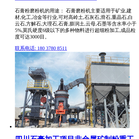
石膏粉磨粉机的用途： 石膏磨粉机主要适用于矿业,建
材,化工,冶金等行业,可对高岭土,石灰石,滑石,重晶石,白
云石,方解石,大理石,石膏,膨润土,云母,石墨等含水率小于
5%,莫氏硬度6级以下的多种物料进行超细粉加工,成品粒
度可达3000目。
联系电话: 180 3780 8511