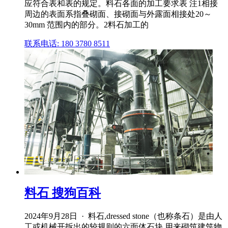
应符合表和表的规定。料石各面的加工要求表 注1相接
周边的表面系指叠砌面、接砌面与外露面相接处20～
30mm 范围内的部分。2料石加工的
联系电话: 180 3780 8511
料石 搜狗百科
2024年9月28日 · 料石,dressed stone（也称条石）是由人
工或机械开拆出的较规则的六面体石块,用来砌筑建筑物