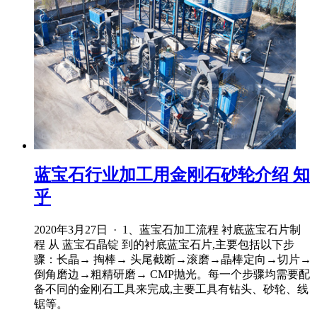
蓝宝石行业加工用金刚石砂轮介绍 知
乎
2020年3月27日 · 1、蓝宝石加工流程 衬底蓝宝石片制
程 从 蓝宝石晶锭 到的衬底蓝宝石片,主要包括以下步
骤：长晶→ 掏棒→ 头尾截断→滚磨→晶棒定向→切片→
倒角磨边→粗精研磨→ CMP抛光。每一个步骤均需要配
备不同的金刚石工具来完成,主要工具有钻头、砂轮、线
锯等。