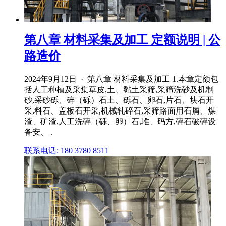
第八章 材料采集及加工 定额说明 | 公
路造价
2024年9月12日 · 第八章 材料采集及加工 1.本章定额包
括人工种植及采集草皮,土、黏土采筛,采筛洗砂及机制
砂,采砂砾、碎（砾）石土、砾石、卵石,片石、块石开
采,料石、盖板石开采,机械轧碎石,采筛路面用石屑、煤
渣、矿渣,人工洗碎（砾、卵）石,堆、码方,碎石破碎设
备安、 .
联系电话: 180 3780 8511