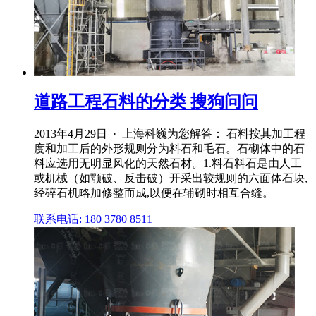
道路工程石料的分类 搜狗问问
2013年4月29日 · 上海科巍为您解答： 石料按其加工程
度和加工后的外形规则分为料石和毛石。石砌体中的石
料应选用无明显风化的天然石材。1.料石料石是由人工
或机械（如颚破、反击破）开采出较规则的六面体石块,
经碎石机略加修整而成,以便在辅砌时相互合缝。
联系电话: 180 3780 8511