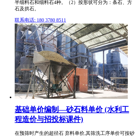
半细料石和细料石4种。（2）按形状可分为：条石、方
石及拱石。
联系电话: 180 3780 8511
基础单价编制—砂石料单价 (水利工
程造价与招投标课件)
在预筛时产生的超径石 弃料单价,其筛洗工序单价可按砂