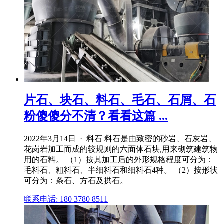
片石、块石、料石、毛石、石屑、石
粉傻傻分不清？看看这篇 ...
2022年3月14日 · 料石 料石是由致密的砂岩、石灰岩、
花岗岩加工而成的较规则的六面体石块,用来砌筑建筑物
用的石料。 （1）按其加工后的外形规格程度可分为：
毛料石、粗料石、半细料石和细料石4种。 （2）按形状
可分为：条石、方石及拱石。
联系电话: 180 3780 8511