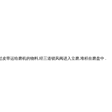
经过皮带运给磨机的物料,经三道锁风阀进入立磨,堆积在磨盘中 .