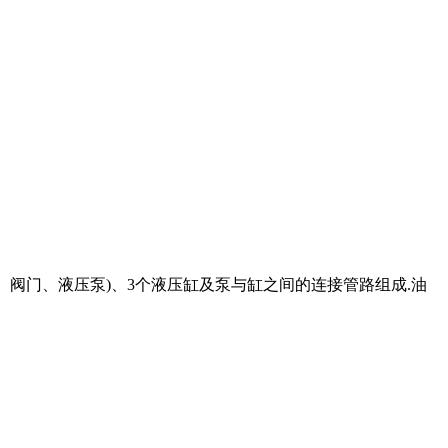
箱、阀门、液压泵)、3个液压缸及泵与缸之间的连接管路组成.油