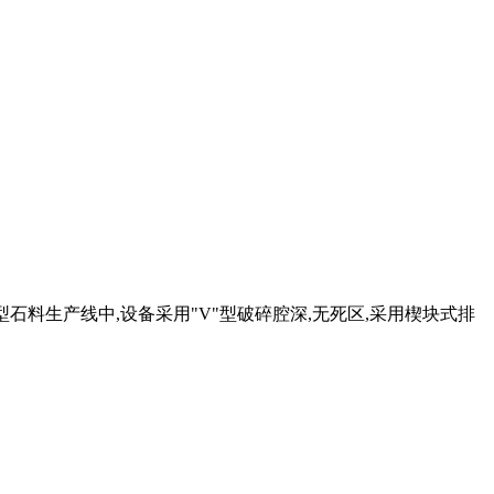
用于小型石料生产线中,设备采用"V"型破碎腔深,无死区,采用楔块式排