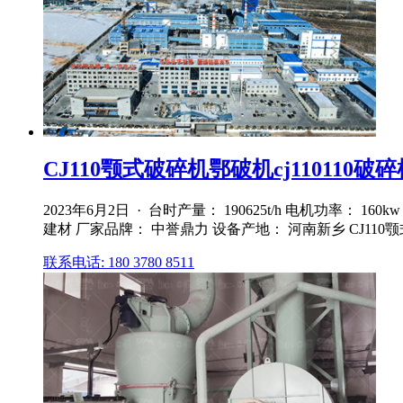
CJ110颚式破碎机鄂破机cj110110破碎
2023年6月2日 · 台时产量： 190625t/h 电机功率：
建材 厂家品牌： 中誉鼎力 设备产地： 河南新乡 CJ110颚
联系电话: 180 3780 8511