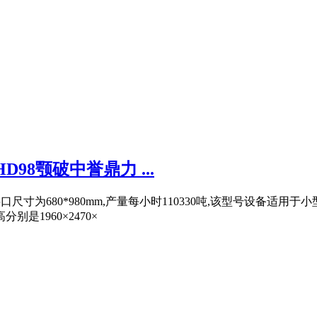
98颚破中誉鼎力 ...
进料口尺寸为680*980mm,产量每小时110330吨,该型号设备适
别是1960×2470×