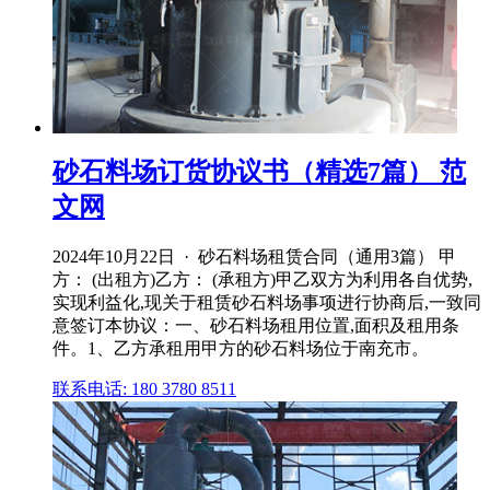
砂石料场订货协议书（精选7篇） 范
文网
2024年10月22日 · 砂石料场租赁合同（通用3篇） 甲
方： (出租方)乙方： (承租方)甲乙双方为利用各自优势,
实现利益化,现关于租赁砂石料场事项进行协商后,一致同
意签订本协议：一、砂石料场租用位置,面积及租用条
件。1、乙方承租用甲方的砂石料场位于南充市。
联系电话: 180 3780 8511