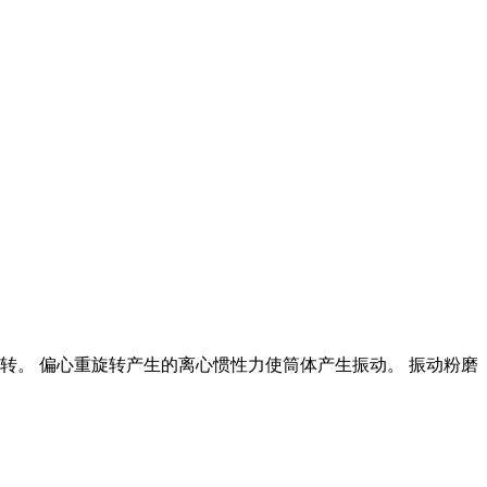
旋转。 偏心重旋转产生的离心惯性力使筒体产生振动。 振动粉磨