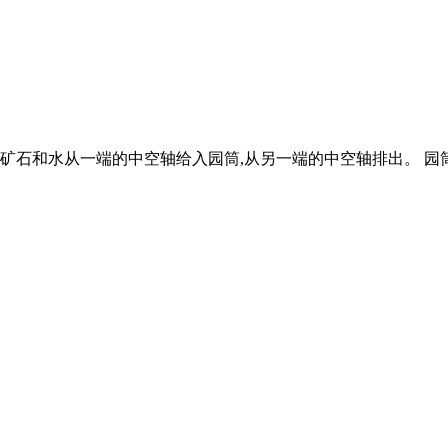
当矿石和水从一端的中空轴给入园筒,从另一端的中空轴排出。 园