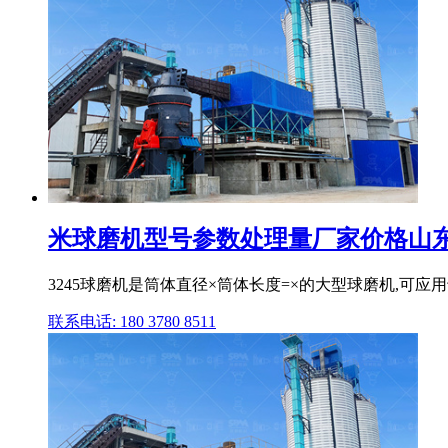
米球磨机型号参数处理量厂家价格山
3245球磨机是筒体直径×筒体长度=×的大型球磨机,可
联系电话: 180 3780 8511