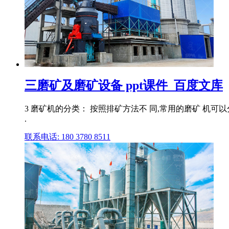
三磨矿及磨矿设备 ppt课件_百度文库
3 磨矿机的分类： 按照排矿方法不 同,常用的磨矿 机可以
.
联系电话: 180 3780 8511